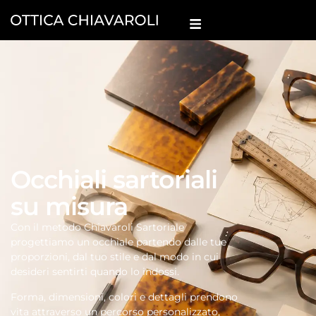
Occhiali sartoriali
su misura
Con il metodo Chiavaroli Sartoriale
progettiamo un occhiale partendo dalle tue
proporzioni, dal tuo stile e dal modo in cui
desideri sentirti quando lo indossi.
Forma, dimensioni, colori e dettagli prendono
vita attraverso un percorso personalizzato,